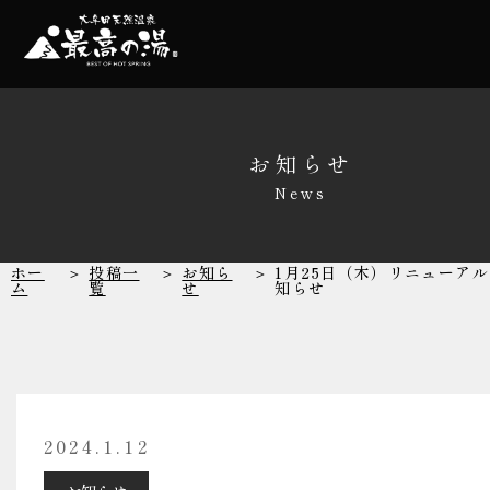
温泉
家族風呂
お知らせ
News
サウナ
レストラン
ホー
投稿一
お知ら
1月25日（木）リニューア
ム
覧
せ
知らせ
リラクゼーシ
館内施設
2024.1.12