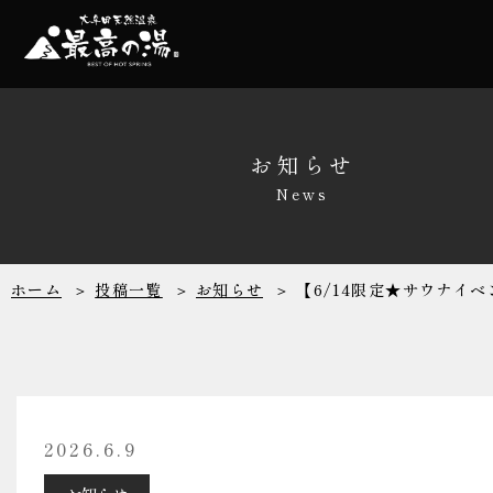
温泉
家族風呂
お知らせ
News
サウナ
レストラン
ホーム
投稿一覧
お知らせ
【6/14限定★サウナイ
リラクゼーシ
館内施設
2026.6.9