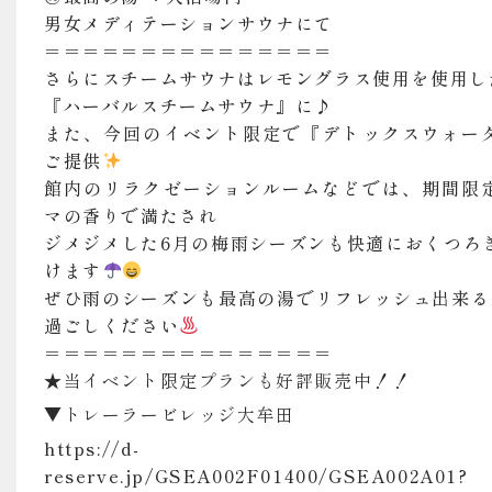
男女メディテーションサウナにて
＝＝＝＝＝＝＝＝＝＝＝＝＝＝＝
さらにスチームサウナはレモングラス使用を使用し
『ハーバルスチームサウナ』に♪
また、今回のイベント限定で『デトックスウォー
ご提供
️
館内のリラクゼーションルームなどでは、期間限
マの香りで満たされ
ジメジメした6月の梅雨シーズンも快適におくつろ
けます
ぜひ雨のシーズンも最高の湯でリフレッシュ出来る
過ごしください
＝＝＝＝＝＝＝＝＝＝＝＝＝＝＝
★当イベント限定プランも好評販売中！！
▼トレーラービレッジ大牟田
https://d-
reserve.jp/GSEA002F01400/GSEA002A01?