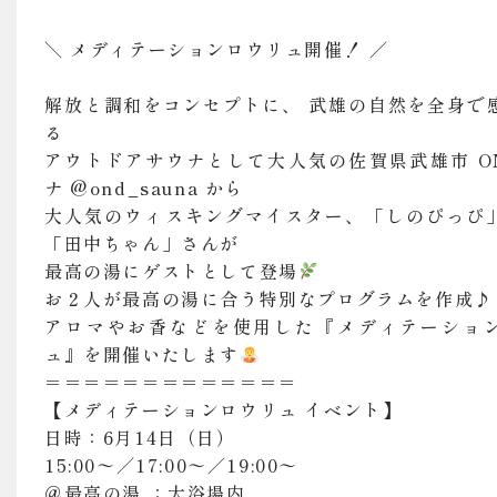
＼ メディテーションロウリュ開催！ ／
解放と調和をコンセプトに、 武雄の自然を全身で
る
アウトドアサウナとして大人気の佐賀県武雄市 O
ナ @ond_sauna から
大人気のウィスキングマイスター、「しのぴっぴ
「田中ちゃん」さんが
最高の湯にゲストとして登場
お２人が最高の湯に合う特別なプログラムを作成♪
アロマやお香などを使用した『メディテーショ
ュ』を開催いたします
＝＝＝＝＝＝＝＝＝＝＝＝＝
【メディテーションロウリュ イベント】
日時：6月14日（日）
15:00〜／17:00〜／19:00〜
＠最高の湯 ：大浴場内