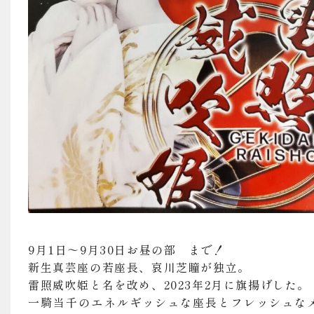
9月1日～9月30日お昼の部 まで！
新生真芸座の若座長、哀川芝瞳が独立。
雷照威吹姫と名を改め、2023年2月に旗揚げした。
一騎当千のエネルギッシュな座長とフレッシュな