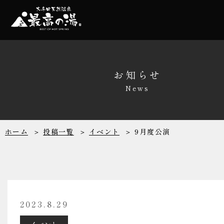
温泉
家族風呂
お知らせ
News
サウナ
レストラン
ホーム
投稿一覧
イベント
9月度公演
リラクゼーシ
館内施設
2023.8.29