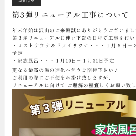
料金・営業案内・ア
お知らせ
第3弾リニューアル工事について
年末年始は沢山のご来館誠にありがとうございまし
宿泊予約はこちら
第３弾リニューアルに伴い下記の日程で工事を行い
・ミストサウナ＆ドライサウナ・・・１月６日～
予定
・家族風呂・・・１月10日～１月31日予定
更なる最高の湯の進化へ乞うご期待下さい♪
ご利用の際にご不便をお掛け致しますが、
リニューアルに向けて ご理解の程宜しくお願い致