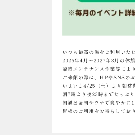
いつも最高の湯をご利用いた
2026年4月～2027年3月
臨時メンテナンス作業等によ
ご来館の際は、HPやSNSの
いよいよ4/25（土）より朝
朝7時より夜23時までたっぷ
朝風呂＆朝サウナで爽やかに
皆様のご利用をお待ちしてお