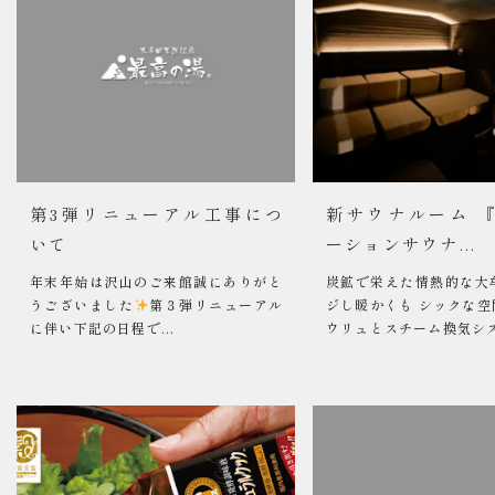
第3弾リニューアル工事につ
新サウナルーム 
いて
ーションサウナ...
年末年始は沢山のご来館誠にありがと
炭鉱で栄えた情熱的な大
うございました
第３弾リニューアル
ジし暖かくも シックな空
に伴い下記の日程で...
ウリュとスチーム換気システ