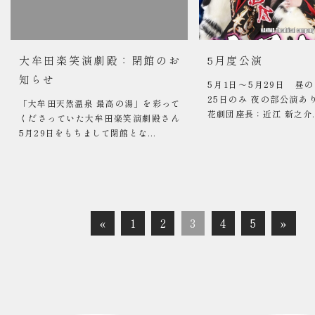
大牟田楽笑演劇殿：閉館のお
5月度公演
知らせ
5月1日～5月29日 昼
25日のみ 夜の部公演あ
「大牟田天然温泉 最高の湯」を彩って
花劇団座長：近江 新之介..
くださっていた大牟田楽笑演劇殿さん
5月29日をもちまして閉館とな...
«
1
2
3
4
5
»