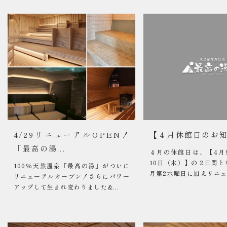
料金・営業案内・ア
宿泊予約はこちら
4/29リニューアルOPEN！
【４月休館日のお
「最高の湯...
４月の休館日は、【4月
10日（木）】の２日間と
100％天然温泉「最高の湯」がついに
月第2水曜日に加えリニュー
リニューアルオープン！さらにパワー
アップして生まれ変わりました&...