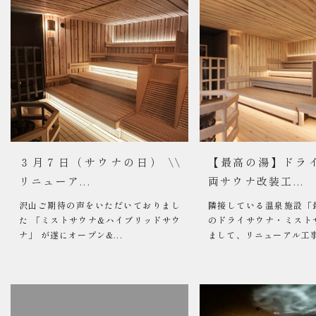
３月７日（サウナの日） \\
【最高の湯】ドラ
リニューア...
両サウナ改装工...
沢山ご期待の声をいただいておりまし
隣接している温泉施設「
た 「ミストサウナ&ハイブリッドサウ
のドライサウナ・ミスト
ナ」 が遂にオープン&...
まして、リニューアル工事